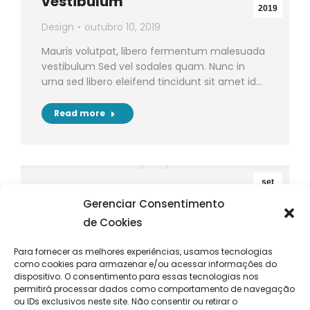
vestibulum
2019
Design
outubro 10, 2019
Mauris volutpat, libero fermentum malesuada
vestibulum Sed vel sodales quam. Nunc in
urna sed libero eleifend tincidunt sit amet id…
Read more
set
Nullam massa: eu pharetra
1
Gerenciar Consentimento
urna dolor
de Cookies
2019
Economy
setembro 1, 2019
Para fornecer as melhores experiências, usamos tecnologias
como cookies para armazenar e/ou acessar informações do
Sed felis felis, dignissim ut congue vel,
dispositivo. O consentimento para essas tecnologias nos
bibendum ut nisl. Aliquam tempus lorem sed
permitirá processar dados como comportamento de navegação
fringilla viverra.
ou IDs exclusivos neste site. Não consentir ou retirar o