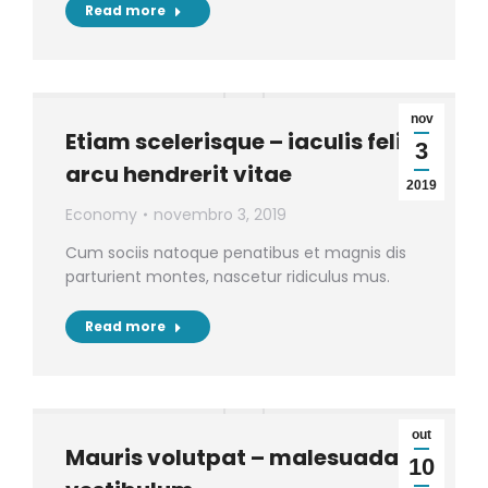
Read more
nov
Etiam scelerisque – iaculis felis
3
arcu hendrerit vitae
2019
Economy
novembro 3, 2019
Cum sociis natoque penatibus et magnis dis
parturient montes, nascetur ridiculus mus.
Read more
out
Mauris volutpat – malesuada
10