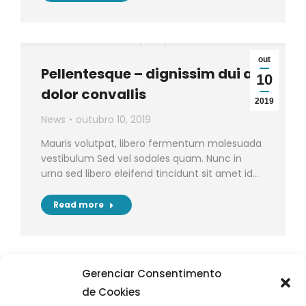
out
Pellentesque – dignissim dui ac
10
dolor convallis
2019
News
outubro 10, 2019
Mauris volutpat, libero fermentum malesuada
vestibulum Sed vel sodales quam. Nunc in
urna sed libero eleifend tincidunt sit amet id…
Read more
Gerenciar Consentimento
set
In porta tempor velit
10
de Cookies